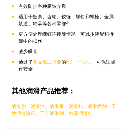
有效防护各种腐蚀介质
适用于链条、齿轮、铰链、螺钉和螺栓、金属
轨道、轴承等各种零部件
更方便处理螺钉连接等情况，可减少装配和拆
卸中的损伤
减少噪音
通过了
食品加工行业
的
NSF H1认证
，可保证操
作安全
其他润滑产品推荐：
润滑脂
、
润滑油
、
润滑膏
、
润滑蜡
、
润滑喷剂
、
干
性润滑涂层
、
工艺润滑剂
、
水基润滑剂