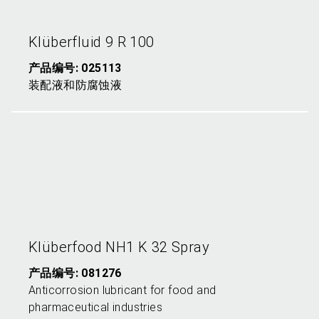
K
lüberfluid 9 R 100
产品编号: 025113
装配液和防腐蚀液
K
lüberfood NH1 K 32 Spray
产品编号: 081276
Anticorrosion lubricant for food and
pharmaceutical industries