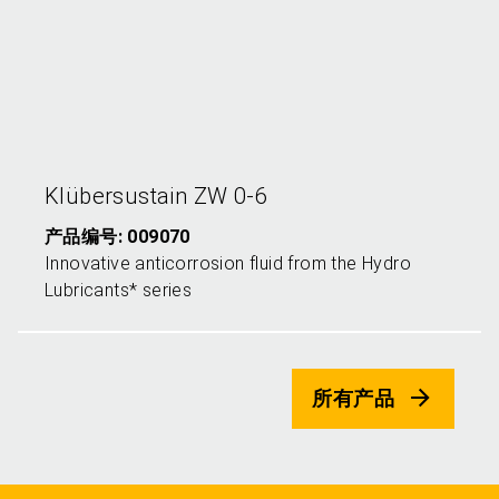
K
lübersustain ZW 0-6
产品编号: 009070
Innovative anticorrosion fluid from the Hydro
Lubricants* series
所有产品