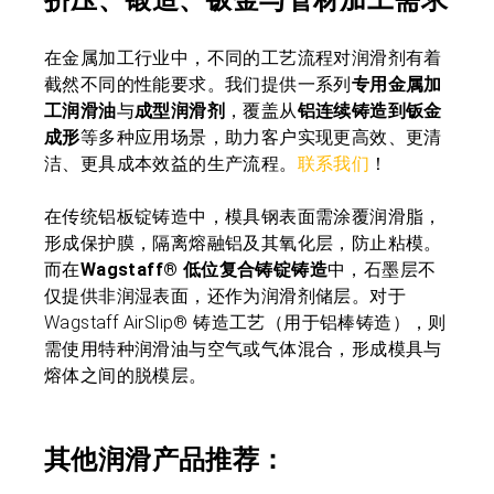
挤压、锻造、钣金与管材加工需求
在金属加工行业中，不同的工艺流程对润滑剂有着
截然不同的性能要求。我们提供一系列
专用金属加
工润滑油
与
成型润滑剂
，覆盖从
铝连续铸造到钣金
成形
等多种应用场景，助力客户实现更高效、更清
洁、更具成本效益的生产流程。
联系我们
！
在传统铝板锭铸造中，模具钢表面需涂覆润滑脂，
形成保护膜，隔离熔融铝及其氧化层，防止粘模。
而在
Wagstaff® 低位复合铸锭铸造
中，石墨层不
仅提供非润湿表面，还作为润滑剂储层。对于
Wagstaff AirSlip® 铸造工艺（用于铝棒铸造），则
需使用特种润滑油与空气或气体混合，形成模具与
熔体之间的脱模层。
其他润滑产品推荐：