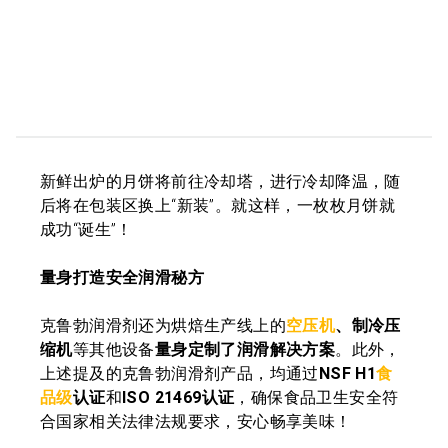
新鲜出炉的月饼将前往冷却塔，进行冷却降温，随
后将在包装区换上“新装”。就这样，一枚枚月饼就
成功“诞生”！
量身打造安全润滑秘方
克鲁勃润滑剂还为烘焙生产线上的
空压机
、制冷压
缩机
等其他设备
量身定制了润滑解决方案
。此外，
上述提及的克鲁勃润滑剂产品，均通过
NSF H1
食
品级
认证
和
ISO 21469认证
，确保食品卫生安全符
合国家相关法律法规要求，安心畅享美味！