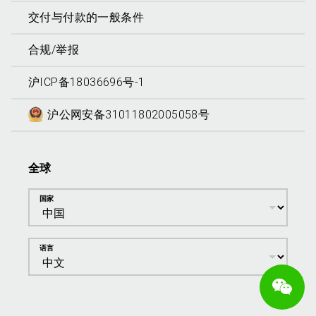
交付与付款的一般条件
合规/举报
沪ICP备18036696号-1
沪公网安备31011802005058号
全球
国家
语言
We