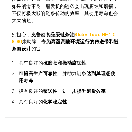
如果润滑不良，醒发机的链条会出现腐蚀和磨损，
不仅将极大影响链条传动的效率，其使用寿命也会
大大缩短。
别担心，
克鲁勃食品级链条油
Klüberfood NH1 C
8-80
来助阵！
专为高湿高酸环境运行的传送带和链
条而设计
的它：
具有良好的
抗磨损和微动腐蚀性
可
提高生产可靠性
，并助力链条
达到其理想使
用寿命
拥有良好的
泵送性
，进一步
提升润滑效率
具有良好的
化学稳定性