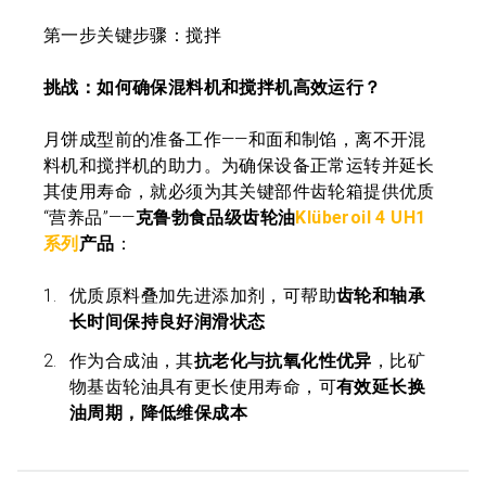
第一步关键步骤：搅拌
挑战：如何确保混料机和搅拌机高效运行？
月饼成型前的准备工作——和面和制馅，离不开混
料机和搅拌机的助力。为确保设备正常运转并延长
其使用寿命，就必须为其关键部件齿轮箱提供优质
“营养品”——
克鲁勃食品级齿轮油
Klüberoil 4 UH1
系列
产品
：
优质原料叠加先进添加剂，可帮助
齿轮和轴承
长时间保持良好润滑状态
作为合成油，其
抗老化与抗氧化性优异
，比矿
物基齿轮油具有更长使用寿命，可
有效延长换
油周期，降低维保成本