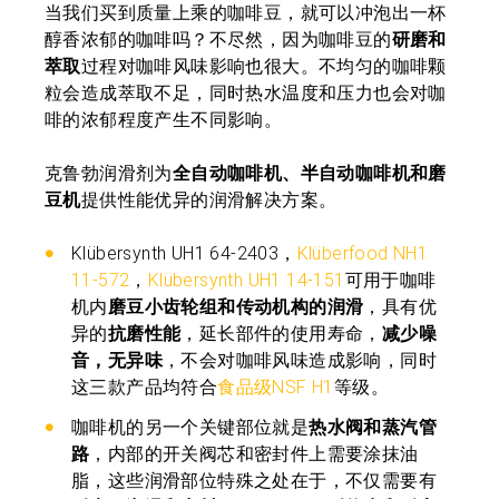
当我们买到质量上乘的咖啡豆，就可以冲泡出一杯
醇香浓郁的咖啡吗？不尽然，因为咖啡豆的
研磨和
萃取
过程对咖啡风味影响也很大。不均匀的咖啡颗
粒会造成萃取不足，同时热水温度和压力也会对咖
啡的浓郁程度产生不同影响。
克鲁勃润滑剂为
全自动咖啡机、半自动咖啡机和磨
豆机
提供性能优异的润滑解决方案。
Klübersynth UH1 64-2403，
Klüberfood NH1
11-572
，
Klübersynth UH1 14-151
可用于咖啡
机内
磨豆小齿轮组和传动机构的润滑
，具有优
异的
抗磨性能
，延长部件的使用寿命，
减少噪
音，无异味
，不会对咖啡风味造成影响，同时
这三款产品均符合
食品级NSF H1
等级。
咖啡机的另一个关键部位就是
热水阀和蒸汽管
路
，内部的开关阀芯和密封件上需要涂抹油
脂，这些润滑部位特殊之处在于，不仅需要有