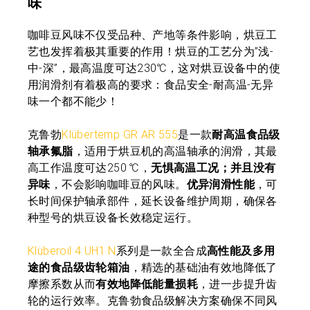
味
咖啡豆风味不仅受品种、产地等条件影响，烘豆工
艺也发挥着极其重要的作用！烘豆的工艺分为”浅-
中-深”，最高温度可达230℃，这对烘豆设备中的使
用润滑剂有着极高的要求：食品安全-耐高温-无异
味一个都不能少！
克鲁勃
Klübertemp GR AR 555
是一款
耐高温食品级
轴承氟脂
，适用于烘豆机的高温轴承的润滑，其最
高工作温度可达250 ℃，
无惧高温工况；并且没有
异味
，不会影响咖啡豆的风味。
优异润滑性能
，可
长时间保护轴承部件，延长设备维护周期，确保各
种型号的烘豆设备长效稳定运行。
Klüberoil 4 UH1 N
系列是一款全合成
高性能及多用
途的食品级齿轮箱油
，精选的基础油有效地降低了
摩擦系数从而
有效地降低能量损耗
，进一步提升齿
轮的运行效率。克鲁勃食品级解决方案确保不同风