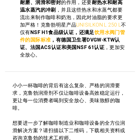
耐磨、润滑和密封
的作用，还要
耐热水和耐高
温水蒸汽的冲刷
，并且这些热水和水蒸气都要
流出来制作咖啡和奶泡，因此对油脂的要求更
加严格！克鲁勃明星产品
UNISILKON L 250 L
不
仅有
NSF H1食品级认证，还满足
饮用水阀门管
件的国际标准
，有德国卫生署DVGW-KTW认
证、法国ACS认证和美国NSF 61认证
，更加安
全放心。
小小一杯咖啡的背后有这么复杂、严格的润滑要
求，克鲁勃润滑剂不仅让咖啡设备高效稳定运行，
更让每一位消费者喝到安全放心、美味致醇的咖
啡。
想要进一步了解咖啡制造业和咖啡设备的全方位润
滑解决方案？请扫描以下二维码，下载相关资料或
咨询克鲁勃的技术工程师。