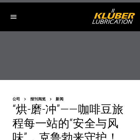
目录
公司
报刊阅览
新闻
“烘-磨-冲”——咖啡豆旅
程每一站的“安全与风
味”，克鲁勃来守护！