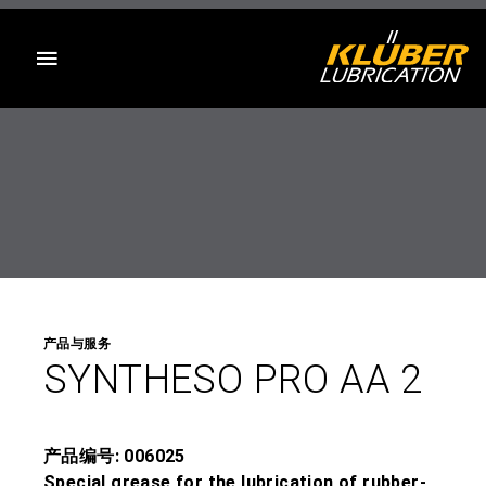
目录
产品与服务
SYNTHESO PRO AA 2
产品编号: 006025
Special grease for the lubrication of rubber-