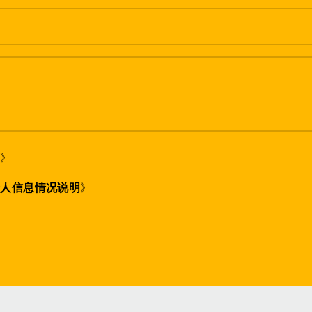
策
》
个人信息情况说明
》