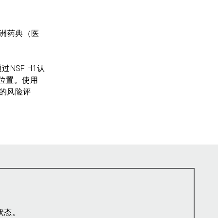
合欧洲药典（医
通过NSF H1认
位置。使用
外的风险评
状态。