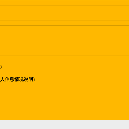
策
》
个人信息情况说明
》