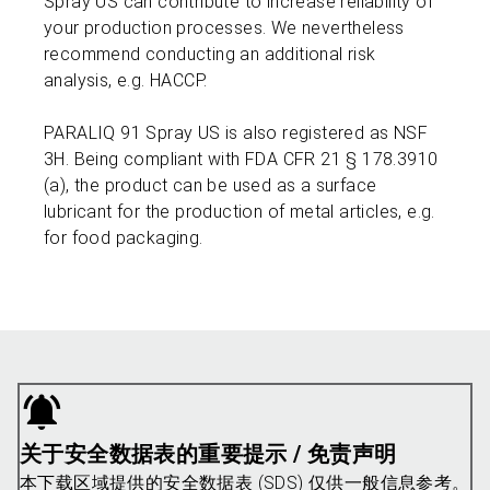
Spray US can contribute to increase reliability of
your production processes. We nevertheless
recommend conducting an additional risk
analysis, e.g. HACCP.
PARALIQ 91 Spray US is also registered as NSF
3H. Being compliant with FDA CFR 21 § 178.3910
(a), the product can be used as a surface
lubricant for the production of metal articles, e.g.
for food packaging.
关于安全数据表的重要提示 / 免责声明
本下载区域提供的安全数据表 (SDS) 仅供一般信息参考。