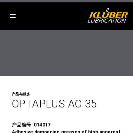
目录
产品与服务
OPTAPLUS AO 35
产品编号: 014017
Adhesive dampening greases of high apparent