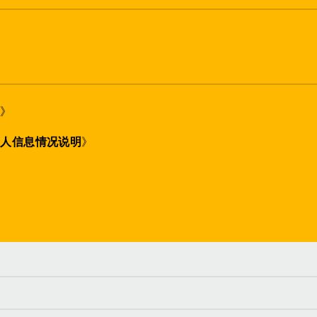
策
》
个人信息情况说明
》