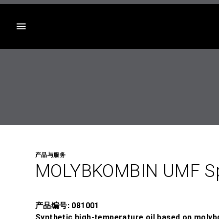
目录
产品与服务
MOLYBKOMBIN UMF S
产品编号: 081001
Synthetic high-temperature oil based on molyb