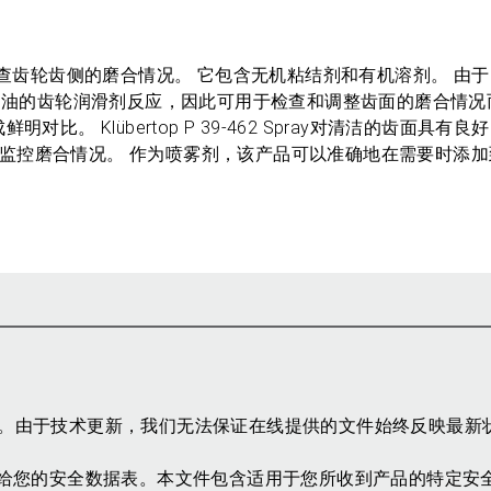
，用于检查齿轮齿侧的磨合情况。 它包含无机粘结剂和有机溶剂。 由于 Klü
酯油和矿物油的齿轮润滑剂反应，因此可用于检查和调整齿面的磨合情
。 Klübertop P 39-462 Spray对清洁的齿面具有
围内长时间监控磨合情况。 作为喷雾剂，该产品可以准确地在需要时添
参考。由于技术更新，我们无法保证在线提供的文件始终反映最新
给您的安全数据表。本文件包含适用于您所收到产品的特定安