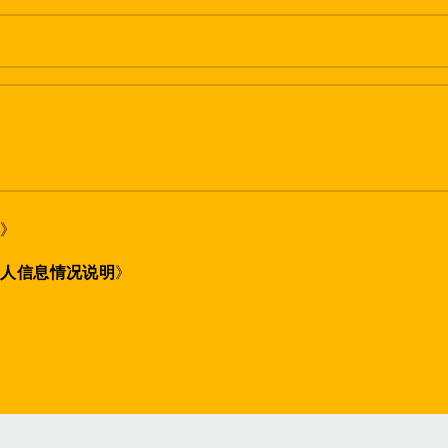
策
》
个人信息情况说明
》