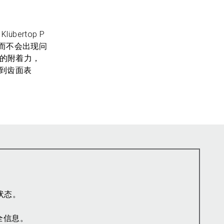
bertop P
况而不会出现问
良好的附着力，
加到齿面表
状态。
全信息。