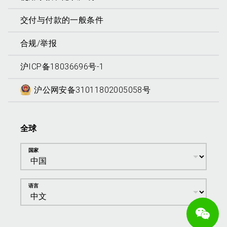
交付与付款的一般条件
合规/举报
沪ICP备18036696号-1
沪公网安备31011802005058号
全球
国家
语言
We