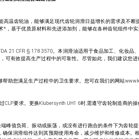
础油的高性能高温齿轮油，能够满足现代齿轮润滑日益增长的需求及不
Comp润滑油技术*，基于优质原材料和先进添加剂，能够在各种齿轮组件
，符合FDA 21 CFR § 178.3570。本润滑油适用于食品加工、化
点，可有效提高生产过程中的可靠性。尽管如此，我们建议您进
标准认证，能够帮助您满足生产过程中的卫生要求。您可在我们的网站www.klu
能远远超过CLP要求。更换Klübersynth UH1 6时,需遵守齿轮制造
力，能够在极端峰值负荷、振动或振荡，或没有进行跑合的条件下为齿轮
 确保润滑组件达到其预期使用寿命，减少维护和维修成本。根据