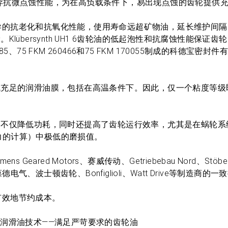
T ≥ 10的优异抗微点蚀性能，为在高负载条件下，易出现点蚀的齿轮提
料，具有优异的抗老化和抗氧化性能，使用寿命远超矿物油，延长维护间
übersynth UH1 6齿轮油的低起泡性和抗腐蚀性能保证齿
FKM 585、75 FKM 260466和75 FKM 170055制成的科德宝密
成充足的润滑油膜，包括在高温条件下。因此，仅一个粘度等级
，不仅降低功耗，同时还提高了齿轮运行效率，尤其是在蜗轮系
能力的计算）中极低的磨损值。
ns Geared Motors、赛威传动、Getriebebau Nord、Stöbe
steme、葆德电气、波士顿齿轮、Bonfiglioli、Watt Drive等制造商的
轻松有效地节约成本。
mp润滑油技术——满足严苛要求的齿轮油