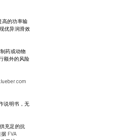
断提高的功率输
中实现优异润滑效
妆品、制药或动物
行额外的风险
eber.com
商的操作说明书，无
提供充足的抗
 FVA