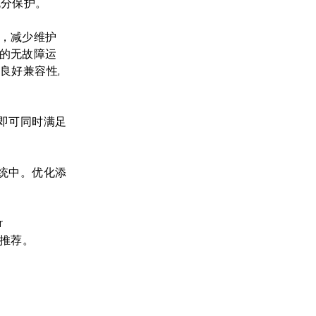
供充分保护。
隔，减少维护
轮的无故障运
封件有良好兼容性,
即可同时满足
统中。优化添
r
一致推荐。