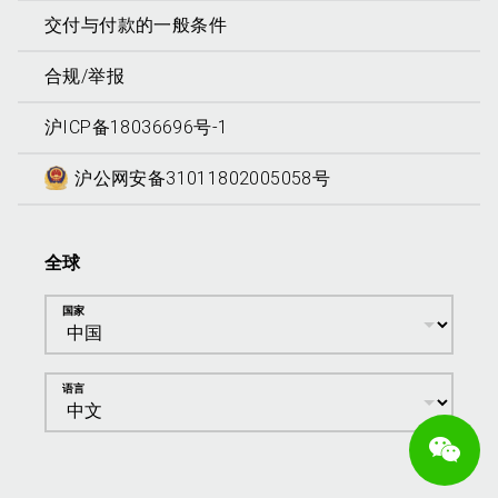
交付与付款的一般条件
合规/举报
沪ICP备18036696号-1
沪公网安备31011802005058号
全球
国家
语言
We