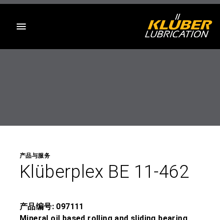
目录
产品与服务
Klüberplex BE 11-462
产品编号: 097111
Mineral oil based rolling and sliding bearing