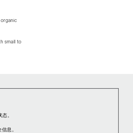
norganic
th small to
状态。
全信息。