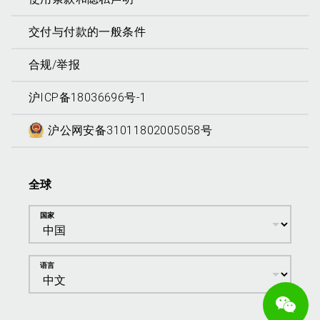
交付与付款的一般条件
合规/举报
沪ICP备18036696号-1
沪公网安备31011802005058号
全球
国家
语言
We