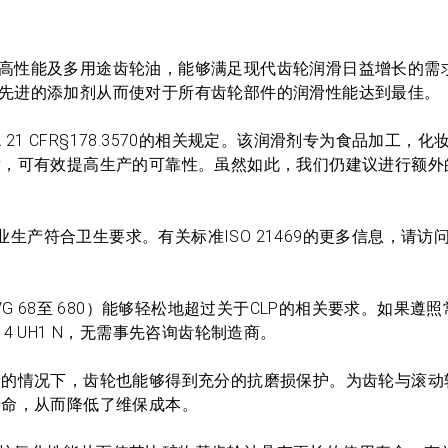
础油的全合成高性能及多用途齿轮油，能够满足现代齿轮润滑日益增长的
的原材料与先进的添加剂从而使对于所有齿轮部件的润滑性能达到最佳。
符合FDA 21 CFR§178.3570的相关规定。该润滑剂专为食品加工
发，可有效提高生产的可靠性。虽然如此，我们仍建议进行额外
证，确保您企业生产符合卫生要求。有关标准ISO 21469的更多信息，请
 N（从ISO VG 68至 680）能够轻松地超过关于CLP的相关要求。如果
 4 UH1 N，无需事先咨询齿轮制造商。
合的情况下，齿轮也能够得到充分的抗磨损保护。为齿轮与滚动
寿命，从而降低了维保成本。