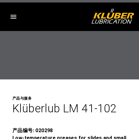
目录
产品与服务
Klüberlub LM 41-102
产品编号: 020298
Low-temperature greases for slides and small