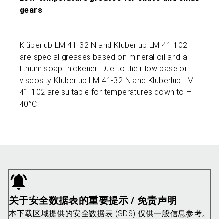
gears
Klüberlub LM 41-32 N and Klüberlub LM 41-102
are special greases based on mineral oil and a
lithium soap thickener. Due to their low base oil
viscosity Klüberlub LM 41-32 N and Klüberlub LM
41-102 are suitable for temperatures down to –
40°C.
关于安全数据表的重要提示 / 免责声明
本下载区域提供的安全数据表 (SDS) 仅供一般信息参考。