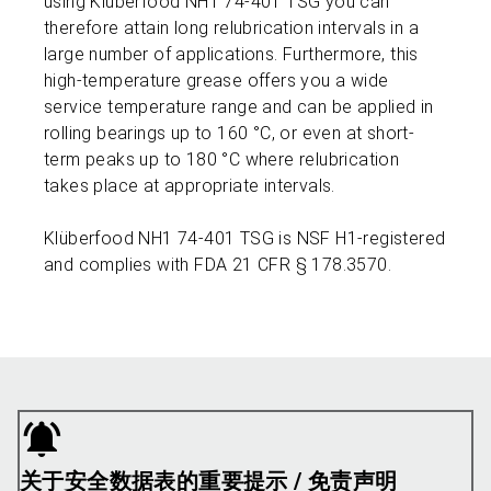
using Klüberfood NH1 74-401 TSG you can
therefore attain long relubrication intervals in a
large number of applications. Furthermore, this
high-temperature grease offers you a wide
service temperature range and can be applied in
rolling bearings up to 160 °C, or even at short-
term peaks up to 180 °C where relubrication
takes place at appropriate intervals.
Klüberfood NH1 74-401 TSG is NSF H1-registered
and complies with FDA 21 CFR § 178.3570.
关于安全数据表的重要提示 / 免责声明