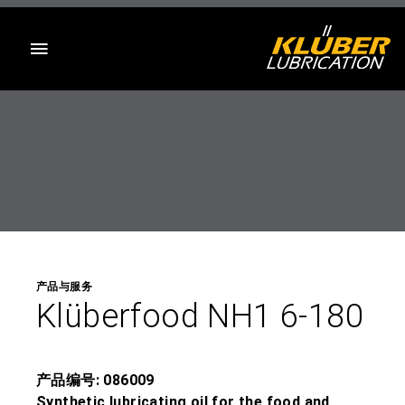
目录
产品与服务
Klüberfood NH1 6-180
产品编号: 086009
Synthetic lubricating oil for the food and