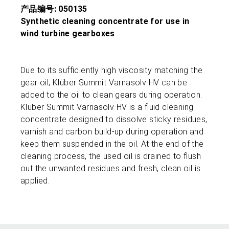
产品编号: 050135
Synthetic cleaning concentrate for use in
wind turbine gearboxes
Due to its sufficiently high viscosity matching the
gear oil, Klüber Summit Varnasolv HV can be
added to the oil to clean gears during operation.
Klüber Summit Varnasolv HV is a fluid cleaning
concentrate designed to dissolve sticky residues,
varnish and carbon build-up during operation and
keep them suspended in the oil. At the end of the
cleaning process, the used oil is drained to flush
out the unwanted residues and fresh, clean oil is
applied.