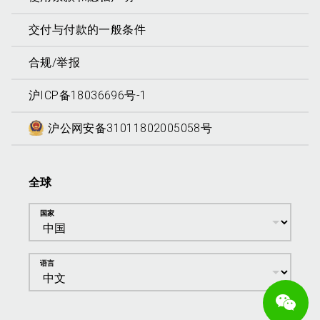
交付与付款的一般条件
合规/举报
沪ICP备18036696号-1
沪公网安备31011802005058号
全球
国家
语言
We