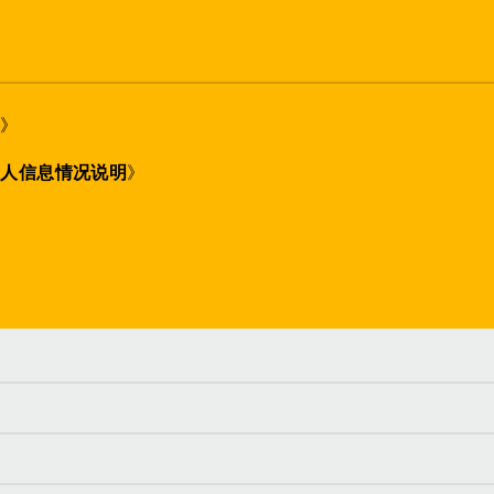
策
》
个人信息情况说明
》