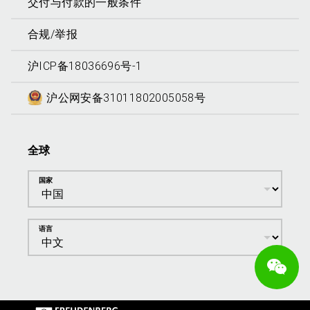
交付与付款的一般条件
合规/举报
沪ICP备18036696号-1
沪公网安备31011802005058号
全球
国家
语言
We