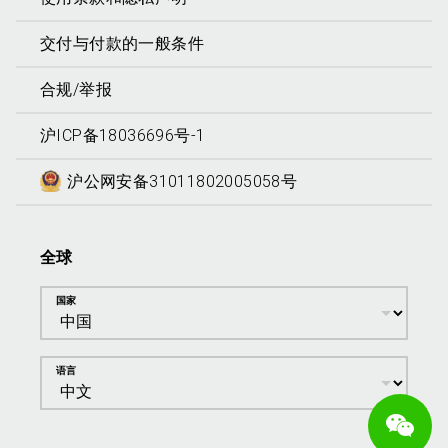
交付与付款的一般条件
合规/举报
沪ICP备18036696号-1
沪公网安备31011802005058号
全球
国家
语言
We