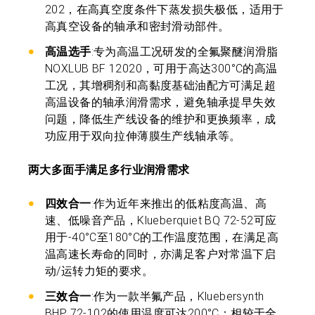
202，在高真空度条件下蒸发损失极低，适用于
高真空设备的轴承和密封滑动部件。
高温选手
:专为高温工况研发的全氟聚醚润滑脂
NOXLUB BF 12020，可用于高达300°C的高温
工况，其增稠剂和高黏度基础油配方可满足超
高温设备的轴承润滑需求，避免轴承提早失效
问题，降低生产线设备的维护和更换频率，成
功应用于双向拉伸薄膜生产线轴承等。
两大多面手满足多行业润滑需求
四效合一
:作为近年来推出的低粘度高温、高
速、低噪音产品，Klueberquiet BQ 72-52可应
用于-40°C至180°C的工作温度范围，在满足高
温高速长寿命的同时，亦满足客户对常温下启
动/运转力矩的要求。
三效合一
:作为一款半氟产品，Kluebersynth
BHP 72-102的使用温度可达200°C；相较于全