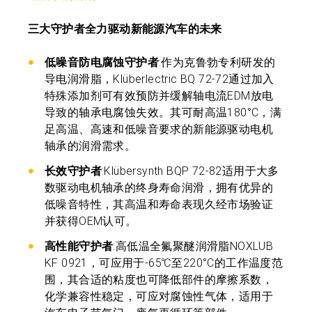
三大守护者全力驱动新能源汽车的未来
低噪音防电腐蚀守护者
:作为克鲁勃专利研发的
导电润滑脂，Klüberlectric BQ 72-72通过加入
特殊添加剂可有效预防并缓解轴电流EDM放电
导致的轴承电腐蚀失效。其可耐高温180°C，满
足高温、高速和低噪音要求的新能源驱动电机
轴承的润滑需求。
长效守护者
:Klübersynth BQP 72-82适用于大多
数驱动电机轴承的终身寿命润滑，拥有优异的
低噪音特性，其高温和寿命表现久经市场验证
并获得OEM认可。
高性能守护者
:高低温全氟聚醚润滑脂NOXLUB
KF 0921，可应用于-65℃至220°C的工作温度范
围，其合适的粘度也可降低部件的摩擦系数，
化学兼容性稳定，可应对腐蚀性气体，适用于