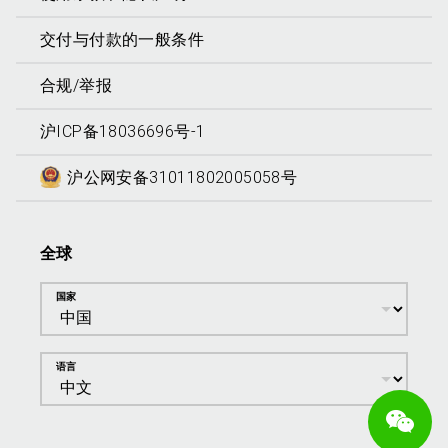
交付与付款的一般条件
合规/举报
沪ICP备18036696号-1
沪公网安备31011802005058号
全球
国家
语言
We