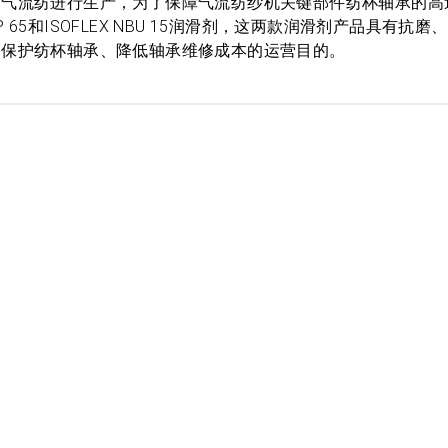
术气流纺进行生产，为了保障气流纺纱机关键部件纺杯轴承的高
P 65和ISOFLEX NBU 15润滑剂，这两款润滑剂产品具有抗
、保护纺杯轴承、降低轴承维修成本的运营目的。