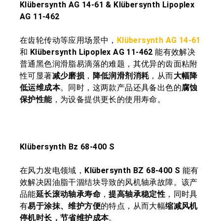
Klübersynth AG 14-61 & Klübersynth Lipoplex
AG 11-462
在齿轮传动等应用场景中，
Klübersynth AG 14-61
和
Klübersynth Lipoplex AG 11-462
能有效解决
普通黑色润滑脂易滴落的难题，其优异的齿面粘附
性可显著
减少磨损
，
降低润滑剂消耗
，从而
大幅降
低运维成本
。同时，这两款产品还具备出色的
腐蚀
保护性能
，为设备提供更长的使用寿命。
Klübersynth Bz 68-400 S
在风力发电领域，
Klübersynth BZ 68-400 S
能有
效解决因油脂干涸结块导致的风机轴承故障。该产
品能
延长滚动轴承寿命
，
提高轴承稳定性
，同时具
有
易于涂抹、维护方便
的特点，从而大幅
缩减风机
停机时长，节省维护成本
。