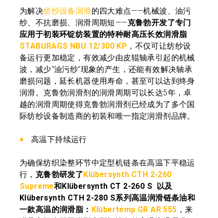
为解决
纺纱设备润滑
的四大难点——机械波、油污
纱、不抗磨损、润滑周期短——
克鲁勃开发了专门
应用于初装环锭纺装置的特种耐高压长效润滑脂
STABURAGS NBU 12/300 KP
，不仅可让纺纱设
备运行更加稳定，有效减少由皮辊轴承引起的机械
波，减少“油污纱”现象的产生，还能有效解决轴承
磨损问题，延长机器使用寿命，甚至可以达到终身
润滑。克鲁勃润滑剂的润滑周期可以长达5年，卓
越的润滑周期使得克鲁勃润滑剂已经成为了多个国
际纺纱设备制造商的初装和唯一指定润滑剂品牌。
高温下持续运行
为确保纺织染整环节中定型机链条在高温下平稳运
行，
克鲁勃研发了
Klübersynth CTH 2-260
Supreme
和Klübersynth CT 2-260 S 以及
Klübersynth CTH 2-280 S系列高温润滑链条油和
一款高温的润滑脂：
Klübertemp GR AR 555
，来