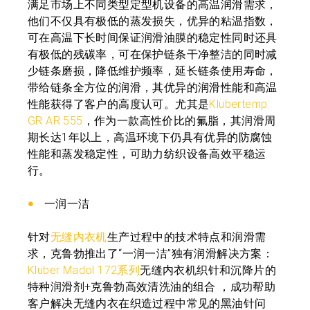
满足市场上不同类型定型机设备的高温润滑需求，
他们不仅具有极低的蒸发损失，优异的粘温指数，
可在高温下长时间保证润滑油膜的稳定性同时还具
有极低的残碳率，可在保护链条干净整洁的同时减
少链条磨损，降低维护频率，延长链条使用寿命，
带给链条全方位的润滑，其优异的润滑性能和高温
性能获得了客户的高度认可。尤其是
Klübertemp
GR AR 555
，作为一款高性价比的氟脂，其润滑周
期长达1年以上，高温环境下仍具有优异的防腐蚀
性能和蒸发稳定性，可助力纺织设备高效平稳运
行。
一润一洁
针对
无缝内衣机
生产过程中的技术特点和润滑需
求，克鲁勃推出了“一润一洁”独有润滑解决方案：
Klüber Madol 172系列
无缝内衣机织针和沉降片的
特种润滑剂+克鲁勃高效清洗油的组合 ，成功帮助
客户解决无缝内衣在织造过程中常见的黑油针问