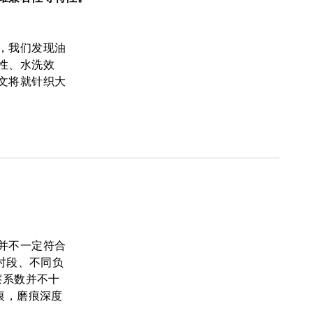
，我们发现油
性、水洗效
文将就针织大
并不一定符合
时段、不同负
擦系数并不十
痕，磨痕深度