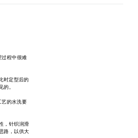
理过程中很难
此时定型后的
见的。
色工艺的水洗要
性，针织润滑
思路，以供大